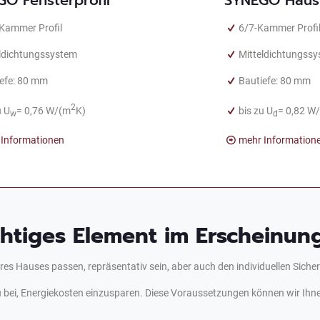
-Kammer Profil
6/7-Kammer Profi
eldichtungssystem
Mitteldichtungss
efe: 80 mm
Bautiefe: 80 mm
2
u U
= 0,76 W/(m
K)
bis zu U
= 0,82 W
w
d
 Informationen
mehr Information
chtiges Element im Erscheinung
res Hauses passen, repräsentativ sein, aber auch den individuellen Sich
ei, Energiekosten einzusparen. Diese Voraussetzungen können wir Ihn