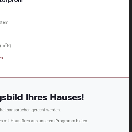
l
ystem
2
/(m
K)
en
sbild Ihres Hauses!
erheitsansprüchen gerecht werden.
en mit Haustüren aus unserem Programm bieten.