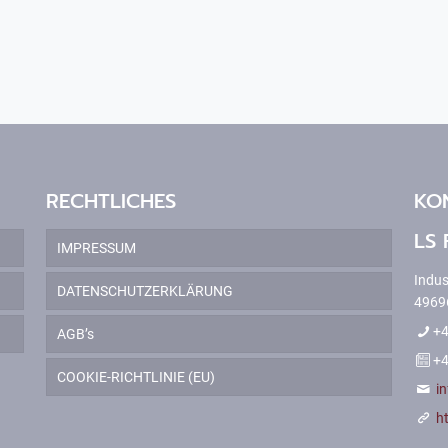
RECHTLICHES
KO
LS 
IMPRESSUM
Indus
DATENSCHUTZERKLÄRUNG
4969
+4
AGB’s
+4
COOKIE-RICHTLINIE (EU)
i
h