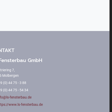
NTAKT
Fensterbau GmbH
triering 7,
6 Molbergen
9 (0) 44 75 - 3 88
9 (0) 44 75 - 54 34
nfo@ls-fensterbau.de
ttps://www.ls-fensterbau.de